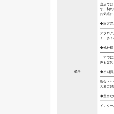
当店では
す。契約
お気軽に
◆顧客満
━━━━
アフログ
く、多く
◆他社様
━━━━
「すでに
件も含め
備考
◆初期費
━━━━
敷金・礼
大変ご好
◆豊富な
━━━━
インター