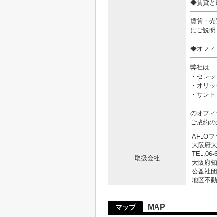
◆賃貸と
━━━━
賃貸・売
にご説明
◆オフィ
━━━━
弊社は
・セレッ
・オリッ
・サント
のオフィ
ご成約の
AFLO
大阪府大
TEL:06-
取扱会社
大阪府知事
公益社団
地区不動
MAP
マップ