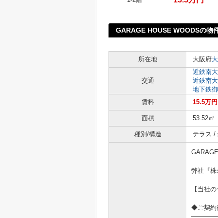
GARAGE HOUSE WOODSの
所在地
大阪府
大
近鉄南大
交通
近鉄南大
地下鉄御
賃料
15.5万円
面積
53.52㎡
種別/構造
テラス /
GARAGE
弊社『株
【当社の
◆ご契約
━━━━