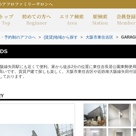
のアフロファミリーサロンへ
トップ
初めての方へ
エリア検索
駅検索
会員登録
Top
Beginner
Area
Station
Member
室・予約制のアフロへ
>
(賃貸)地域から探す
>
大阪市東住吉区
>
GARAG
ODS
近鉄南大阪線矢田駅にも近くて便利。家から徒歩2分の位置に東住吉長居公園東郵便
高いです。賃貸戸建て探しも楽しく。大阪市東住吉区や近鉄南大阪線矢田付
しております。
RY