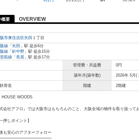
OVERVIEW
物件概要
阪市東住吉区
矢田
１丁目
阪線
「
矢田
」駅 徒歩6分
阪線
「
針中野
」駅 徒歩15分
堂筋線
「
長居
」駅 徒歩17分
管理費・共益費
0円
築年月(築年数)
2026年 5月(
 鉄骨造
階建
2階建
 HOUSE WOODS
式会社アフロ』では大阪市はもちろんのこと、大阪全域の物件を取り扱って
一押しポイント】
後も安心のアフターフォロー
━━━━━━━━━━━━━