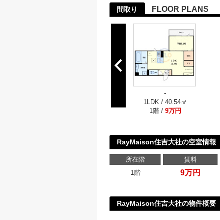
FLOOR PLANS
間取り
-
1LDK / 40.54㎡
1階 /
9万円
RayMaison住吉大社の空室情報
所在階
賃料
9万円
1階
RayMaison住吉大社の物件概要