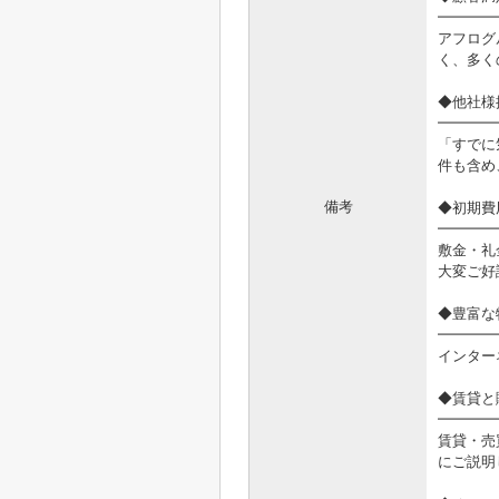
━━━━
アフログ
く、多く
◆他社様
━━━━
「すでに
件も含め
備考
◆初期費
━━━━
敷金・礼
大変ご好
◆豊富な
━━━━
インター
◆賃貸と
━━━━
賃貸・売
にご説明