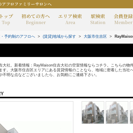
のアフロファミリーサロンへ
トップ
初めての方へ
エリア検索
駅検索
会員登録
Top
Beginner
Area
Station
Member
室・予約制のアフロへ
>
(賃貸)地域から探す
>
大阪市住吉区
>
RayMai
n住吉大社。新着情報：RayMaison住吉大社の空室情報ならコチラ。こちらの
ます。大阪市住吉区エリアにある賃貸情報のことなら、地域に密着した当社
や不明な点などございましたら、お気軽にご連絡下さい。
RY