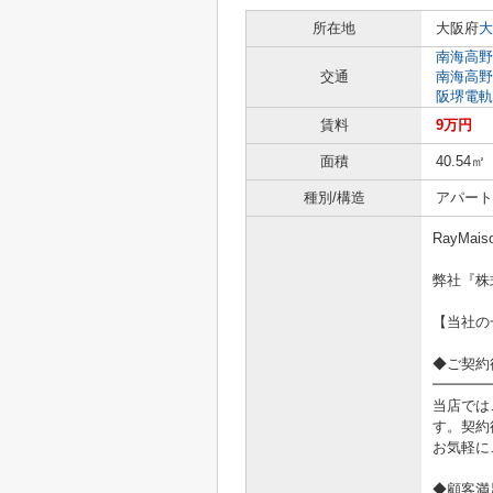
所在地
大阪府
大
南海高野
交通
南海高野
阪堺電軌
賃料
9万円
面積
40.54㎡
種別/構造
アパート
RayMai
弊社『株
【当社の
◆ご契約
━━━━
当店では
す。契約
お気軽に
◆顧客満