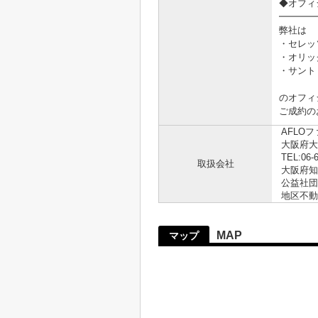
◆オフィ
━━━━
弊社は
・セレッ
・オリッ
・サント
のオフィ
ご成約の
AFLO
大阪府大
TEL:06-
取扱会社
大阪府知事
公益社団
地区不動
MAP
マップ