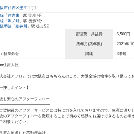
阪市住吉区
墨江
１丁目
線
「
住吉東
」駅 徒歩7分
線
「
沢ノ町
」駅 徒歩7分
阪堺線
「
細井川
」駅 徒歩5分
管理費・共益費
6,500円
築年月(築年数)
2021年 1
 / 軽量鉄骨
階建
3階建
son住吉大社
式会社アフロ』では大阪市はもちろんのこと、大阪全域の物件を取り扱って
一押しポイント】
後も安心のアフターフォロー
━━━━━━━━━━━━━
ご契約後のアフターサービスには特に力を入れておりますので、生涯に渡り
後のアフターフォローを徹底することで初めて感動をお届けできるものと考え
ご相談ください。
足度を追求した不動産会社