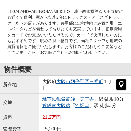
LEGALAND+ABENOSANMEICHO：地下鉄御堂筋線天王寺駅に
も近くて便利。家から徒歩2分にドラッグストア「スギドラッ
グ あべの店」があります。共用部には敷地内ごみ置き場・エ
レベータなどが備わっておりとても充実しています。初期費用
をカードでお支払いいただけるので、カードで決済したい方に
もおすすめです。眺めの良い物件です。当社スタッフが地域の
賃貸情報をご提供いたします。お客様のこだわりやご要望など
ございましたら、お気軽に当社へお問い合わせ下さい。
物件概要
大阪府
大阪市阿倍野区
三明町
１丁
所在地
目
地下鉄御堂筋線
「
天王寺
」駅 徒歩10分
交通
近鉄南大阪線
「
河堀口
」駅 徒歩3分
賃料
21.2万円
管理費等
15,000円