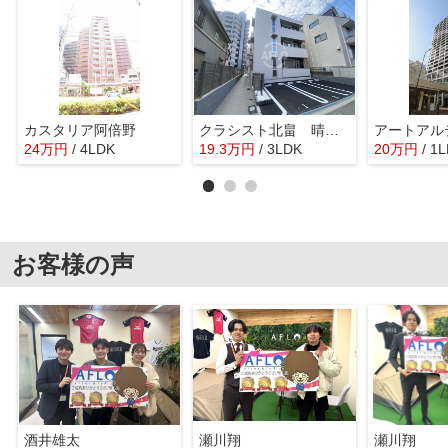
カスタリア阿倍野
クラシスト北畠 晴明丘小学校区
アートアル
24
万
円
/ 4LDK
19.3
万
円
/ 3LDK
20
万
円
/ 1
お客様の声
酒井雄太
瀬川翔
瀬川翔