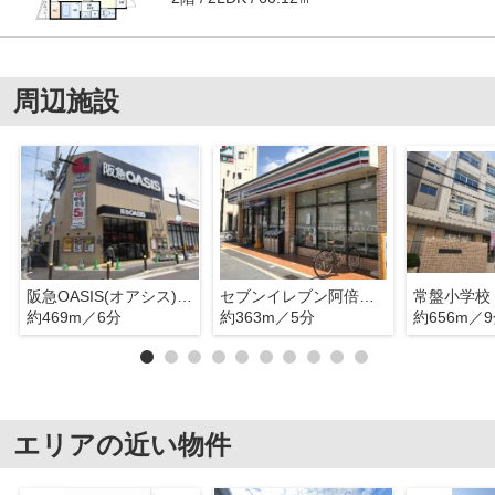
周辺施設
阪急OASIS(オアシス) あべの店
セブンイレブン阿倍野高松店
常盤小学校
約469m／6分
約363m／5分
約656m／
エリアの近い物件