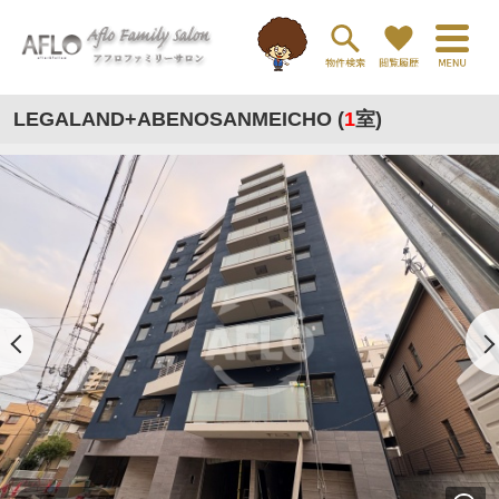
LEGALAND+ABENOSANMEICHO (
1
室)