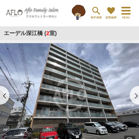
エーデル深江橋 (
2
室)