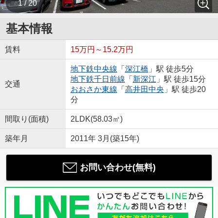
1 / 20
基本情報
賃料
15万円～15.2万円
地下鉄中央線
「
深江橋
」駅 徒歩5分
地下鉄千日前線
「
新深江
」駅 徒歩15分
交通
おおさか東線
「
高井田中央
」駅 徒歩20
分
間取り(面積)
2LDK(58.03㎡)
築年月
2011年 3月(築15年)
お問い合わせ(無料)