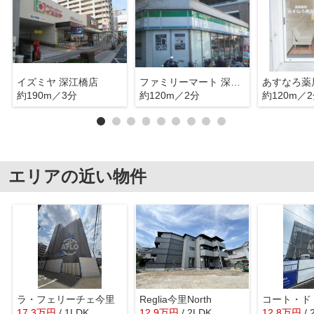
イズミヤ 深江橋店
ファミリーマート 深江北一丁目店
あすなろ薬
約190m／3分
約120m／2分
約120m／
エリアの近い物件
ラ・フェリーチェ今里
Reglia今里North
17.3
万
円
/ 1LDK
12.9
万
円
/ 2LDK
12.8
万
円
/