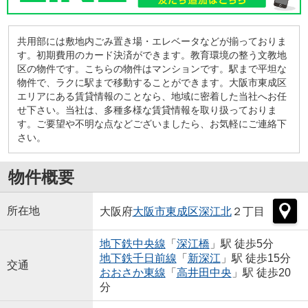
共用部には敷地内ごみ置き場・エレベータなどが揃っておりま
す。初期費用のカード決済ができます。教育環境の整う文教地
区の物件です。こちらの物件はマンションです。駅まで平坦な
物件で、ラクに駅まで移動することができます。大阪市東成区
エリアにある賃貸情報のことなら、地域に密着した当社へお任
せ下さい。当社は、多種多様な賃貸情報を取り扱っておりま
す。ご要望や不明な点などございましたら、お気軽にご連絡下
さい。
物件概要
所在地
大阪府
大阪市東成区
深江北
２丁目
地下鉄中央線
「
深江橋
」駅 徒歩5分
地下鉄千日前線
「
新深江
」駅 徒歩15分
交通
おおさか東線
「
高井田中央
」駅 徒歩20
分