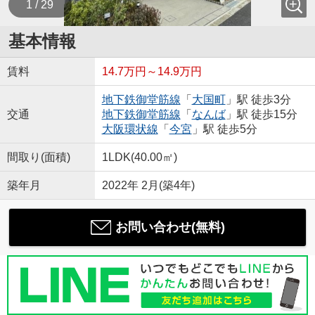
1 / 29
基本情報
賃料
14.7万円～14.9万円
地下鉄御堂筋線
「
大国町
」駅 徒歩3分
交通
地下鉄御堂筋線
「
なんば
」駅 徒歩15分
大阪環状線
「
今宮
」駅 徒歩5分
間取り(面積)
1LDK(40.00㎡)
築年月
2022年 2月(築4年)
お問い合わせ(無料)