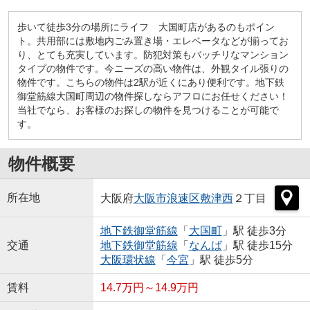
歩いて徒歩3分の場所にライフ 大国町店があるのもポイン
ト。共用部には敷地内ごみ置き場・エレベータなどが揃ってお
り、とても充実しています。防犯対策もバッチリなマンション
タイプの物件です。今ニーズの高い物件は、外観タイル張りの
物件です。こちらの物件は2駅が近くにあり便利です。地下鉄
御堂筋線大国町周辺の物件探しならアフロにお任せください！
当社でなら、お客様のお探しの物件を見つけることが可能で
す。
物件概要
所在地
大阪府
大阪市浪速区
敷津西
２丁目
地下鉄御堂筋線
「
大国町
」駅 徒歩3分
交通
地下鉄御堂筋線
「
なんば
」駅 徒歩15分
大阪環状線
「
今宮
」駅 徒歩5分
賃料
14.7万円～14.9万円