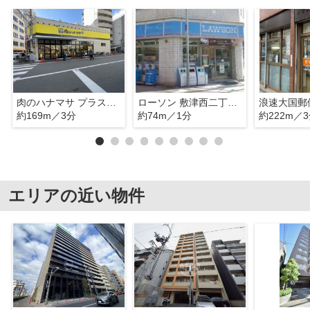
肉のハナマサ プラス大国町店
ローソン 敷津西二丁目店
浪速大国郵
約169m／3分
約74m／1分
約222m／
エリアの近い物件