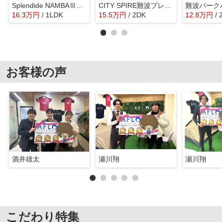
Splendide NAMBAⅢ 大国小学校区
CITY SPIRE難波プレミア
難波パーク
16.3
万
円
/ 1LDK
15.5
万
円
/ 2DK
12.8
万
円
/
お客様の声
酒井雄太
瀬川翔
瀬川翔
こだわり特集