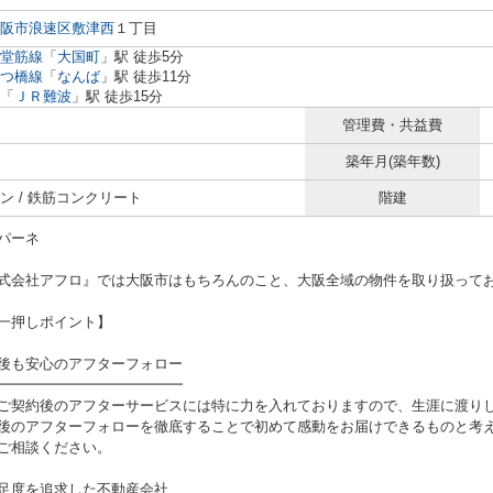
阪市浪速区
敷津西
１丁目
堂筋線
「
大国町
」駅 徒歩5分
つ橋線
「
なんば
」駅 徒歩11分
「
ＪＲ難波
」駅 徒歩15分
管理費・共益費
築年月(築年数)
ン / 鉄筋コンクリート
階建
パーネ
式会社アフロ』では大阪市はもちろんのこと、大阪全域の物件を取り扱って
一押しポイント】
後も安心のアフターフォロー
━━━━━━━━━━━━━
ご契約後のアフターサービスには特に力を入れておりますので、生涯に渡り
後のアフターフォローを徹底することで初めて感動をお届けできるものと考え
ご相談ください。
足度を追求した不動産会社