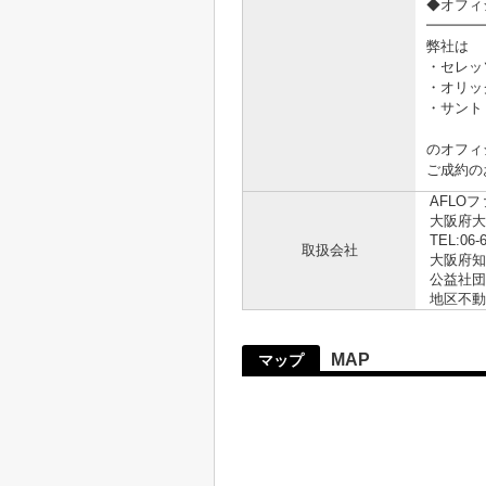
◆オフィ
━━━━
弊社は
・セレッ
・オリッ
・サント
のオフィ
ご成約の
AFLO
大阪府大
TEL:06-
取扱会社
大阪府知事
公益社団
地区不動
MAP
マップ