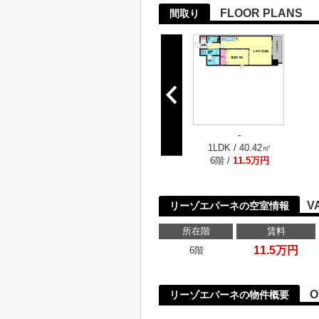
FLOOR PLANS
間取り
-
1LDK / 40.42㎡
6階 /
11.5万円
V
リーゾエパーネの空室情報
所在階
賃料
11.5万円
6階
O
リーゾエパーネの物件概要