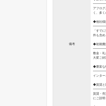
━━━━
アフログ
く、多く
◆他社様
━━━━
「すでに
件も含め
備考
◆初期費
━━━━
敷金・礼
大変ご好
◆豊富な
━━━━
インター
◆賃貸と
━━━━
賃貸・売
にご説明