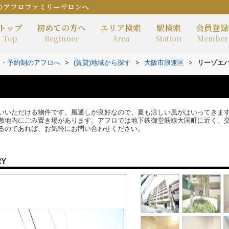
のアフロファミリーサロンへ
トップ
初めての方へ
エリア検索
駅検索
会員登録
Top
Beginner
Area
Station
Member
室・予約制のアフロへ
>
(賃貸)地域から探す
>
大阪市浪速区
>
リーゾエ
いいただける物件です。風通しが良好なので、夏も涼しい風がはいってきます
敷地内にごみ置き場があります。アフロでは地下鉄御堂筋線大国町に近く、
るのであれば、お気軽にお問い合わせください。
RY