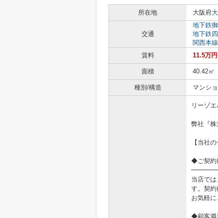
所在地
大阪府
大
地下鉄御
交通
地下鉄四
関西本線
賃料
11.5万円
面積
40.42㎡
種別/構造
マンショ
リーゾエ
弊社『株
【当社の
◆ご契約
━━━━
当店では
す。契約
お気軽に
◆顧客満