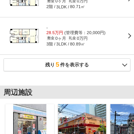
0ヶ月
0万円
敷金
礼金
2階
80.71㎡
3LDK
-
28.5万円
(管理費等：20,000円)
0ヶ月
0万円
敷金
礼金
3階
80.89㎡
3LDK
5
残り
件を表示する
周辺施設