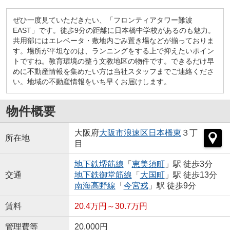
ぜひ一度見ていただきたい、「フロンティアタワー難波
EAST」です。徒歩9分の距離に日本橋中学校があるのも魅力。
共用部にはエレベータ・敷地内ごみ置き場などが揃っておりま
す。場所が平坦なのは、ランニングをする上で抑えたいポイン
トですね。教育環境の整う文教地区の物件です。できるだけ早
めに不動産情報を集めたい方は当社スタッフまでご連絡くださ
い。地域の不動産情報をいち早くお届けします。
物件概要
大阪府
大阪市浪速区
日本橋東
３丁
所在地
目
地下鉄堺筋線
「
恵美須町
」駅 徒歩3分
交通
地下鉄御堂筋線
「
大国町
」駅 徒歩13分
南海高野線
「
今宮戎
」駅 徒歩9分
賃料
20.4万円～30.7万円
管理費等
20,000円