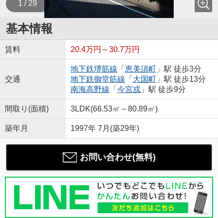
1 / 29
基本情報
賃料
20.4万円～30.7万円
地下鉄堺筋線
「
恵美須町
」駅 徒歩3分
交通
地下鉄御堂筋線
「
大国町
」駅 徒歩13分
南海高野線
「
今宮戎
」駅 徒歩9分
間取り(面積)
3LDK(66.53㎡～80.89㎡)
築年月
1997年 7月(築29年)
お問い合わせ(無料)