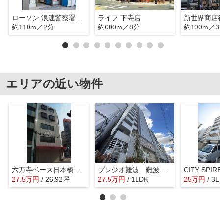
ローソン 浪速警察署前店
ライフ 下寺店
新世界商店
約110m／2分
約600m／8分
約190m／
エリアの近い物件
六万寺ベース日本橋ビル
プレジオ難波 難波元町小学校区
27.5
万
円
/ 26.92坪
27.5
万
円
/ 1LDK
25
万
円
/ 3