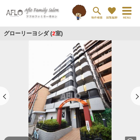
グローリーヨシダ (
2
室)