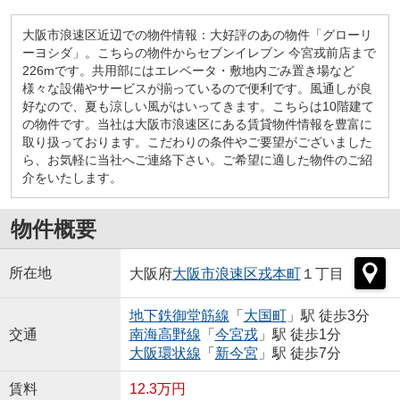
大阪市浪速区近辺での物件情報：大好評のあの物件「グローリ
ーヨシダ」。こちらの物件からセブンイレブン 今宮戎前店まで
226mです。共用部にはエレベータ・敷地内ごみ置き場など
様々な設備やサービスが揃っているので便利です。風通しが良
好なので、夏も涼しい風がはいってきます。こちらは10階建て
の物件です。当社は大阪市浪速区にある賃貸物件情報を豊富に
取り扱っております。こだわりの条件やご要望がございました
ら、お気軽に当社へご連絡下さい。ご希望に適した物件のご紹
介をいたします。
物件概要
所在地
大阪府
大阪市浪速区
戎本町
１丁目
地下鉄御堂筋線
「
大国町
」駅 徒歩3分
交通
南海高野線
「
今宮戎
」駅 徒歩1分
大阪環状線
「
新今宮
」駅 徒歩7分
賃料
12.3万円