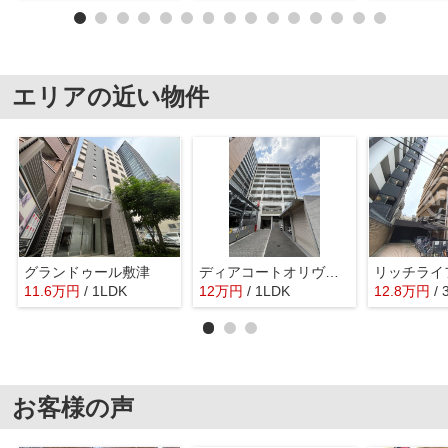
エリアの近い物件
グランドゥール敷津
ディアコートオリヴィエ
11.6
万
円
/ 1LDK
12
万
円
/ 1LDK
12.8
万
円
/
お客様の声