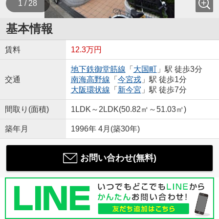
1 / 28
基本情報
賃料
12.3万円
地下鉄御堂筋線
「
大国町
」駅 徒歩3分
交通
南海高野線
「
今宮戎
」駅 徒歩1分
大阪環状線
「
新今宮
」駅 徒歩7分
間取り(面積)
1LDK～2LDK(50.82㎡～51.03㎡)
築年月
1996年 4月(築30年)
お問い合わせ(無料)