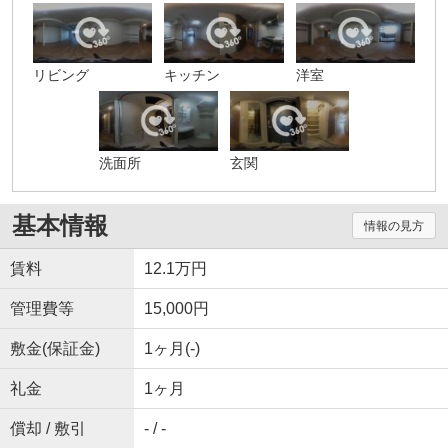
リビング
キッチン
洋室
洗面所
玄関
基本情報
情報の見方
賃料
12.1万円
管理費等
15,000円
敷金(保証金)
1ヶ月(-)
礼金
1ヶ月
償却 / 敷引
- / -