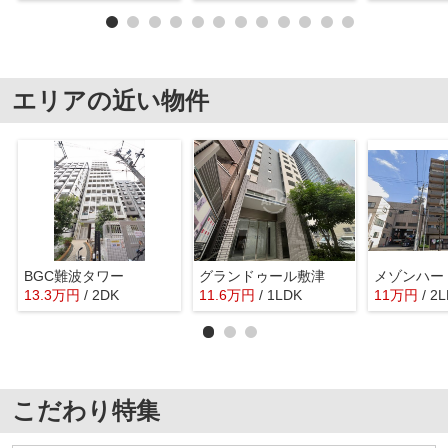
エリアの近い物件
BGC難波タワー
グランドゥール敷津
13.3
万
円
/ 2DK
11.6
万
円
/ 1LDK
11
万
円
/ 2
こだわり特集