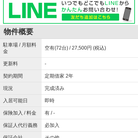
物件概要
駐車場 / 月額料
空有(72台) / 27,500円 (税込)
金
更新料
-
契約期間
定期借家 2年
現況
完成済み
入居可能日
即時
保険加入 / 料金
有 / -
保証人代行義務
必加入
保証会社
その他