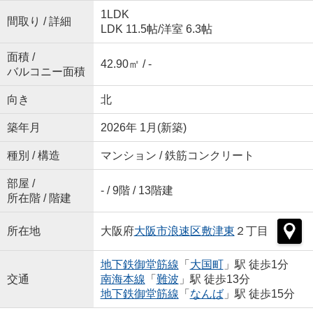
1LDK
間取り / 詳細
LDK 11.5帖
/
洋室 6.3帖
面積 /
42.90㎡ / -
バルコニー面積
向き
北
築年月
2026年 1月(新築)
種別 / 構造
マンション / 鉄筋コンクリート
部屋 /
- / 9階 / 13階建
所在階 / 階建
所在地
大阪府
大阪市浪速区
敷津東
２丁目
地下鉄御堂筋線
「
大国町
」駅 徒歩1分
交通
南海本線
「
難波
」駅 徒歩13分
地下鉄御堂筋線
「
なんば
」駅 徒歩15分