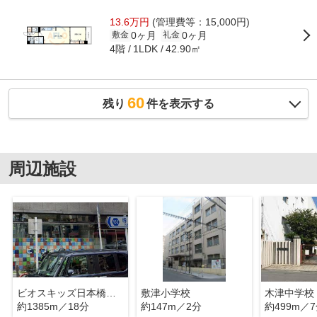
13.6万円
(管理費等：15,000円)
0ヶ月
0ヶ月
敷金
礼金
4階
42.90㎡
1LDK
60
残り
件を表示する
周辺施設
ビオスキッズ日本橋保育園
敷津小学校
木津中学校
約1385m／18分
約147m／2分
約499m／