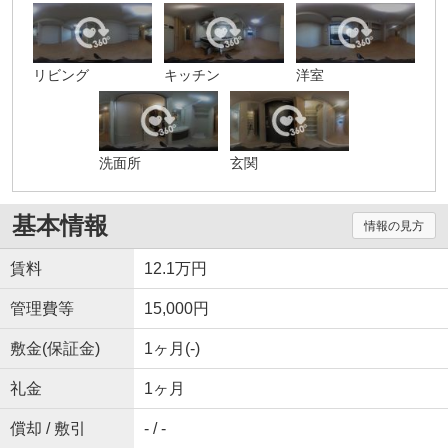
リビング
キッチン
洋室
洗面所
玄関
基本情報
情報の見方
賃料
12.1万円
管理費等
15,000円
敷金(保証金)
1ヶ月(-)
礼金
1ヶ月
償却 / 敷引
- / -