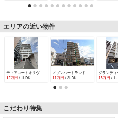
エリアの近い物件
ディアコートオリヴィエ
メゾンハートランド 塩草立葉小学校区
12
万
円
/ 1LDK
11
万
円
/ 2LDK
13
万
円
/ 1
こだわり特集