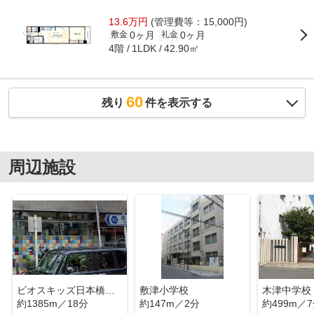
13.6万円
(管理費等：15,000円)
0ヶ月
0ヶ月
敷金
礼金
4階
42.90㎡
1LDK
60
残り
件を表示する
周辺施設
ビオスキッズ日本橋保育園
敷津小学校
木津中学校
約1385m／18分
約147m／2分
約499m／