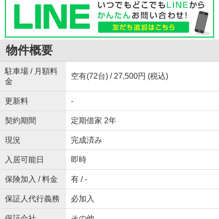
物件概要
駐車場 / 月額料
空有(72台) / 27,500円 (税込)
金
更新料
-
契約期間
定期借家 2年
現況
完成済み
入居可能日
即時
保険加入 / 料金
有 / -
保証人代行義務
必加入
保証会社
その他