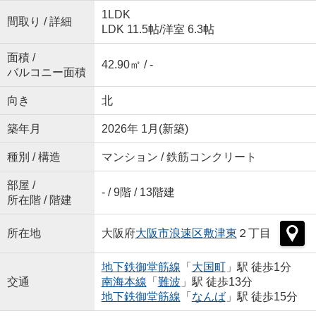
1LDK
間取り / 詳細
LDK 11.5帖
/
洋室 6.3帖
面積 /
42.90㎡ / -
バルコニー面積
向き
北
築年月
2026年 1月(新築)
種別 / 構造
マンション / 鉄筋コンクリート
部屋 /
- / 9階 / 13階建
所在階 / 階建
所在地
大阪府
大阪市浪速区
敷津東
２丁目
地下鉄御堂筋線
「
大国町
」駅 徒歩1分
交通
南海本線
「
難波
」駅 徒歩13分
地下鉄御堂筋線
「
なんば
」駅 徒歩15分