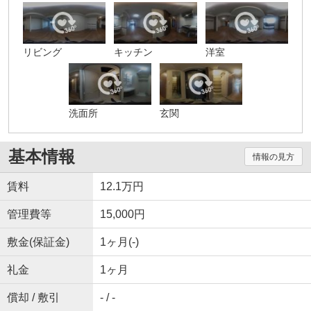
リビング
キッチン
洋室
洗面所
玄関
基本情報
情報の見方
賃料
12.1万円
管理費等
15,000円
敷金(保証金)
1ヶ月(-)
礼金
1ヶ月
償却 / 敷引
- / -