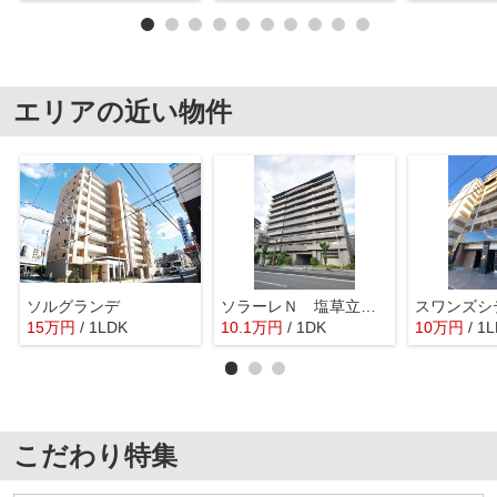
エリアの近い物件
ソルグランデ
ソラーレＮ 塩草立葉小学校区
スワンズシ
15
万
円
/ 1LDK
10.1
万
円
/ 1DK
10
万
円
/ 1
こだわり特集