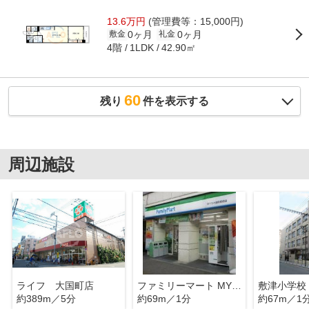
13.6万円
(管理費等：15,000円)
0ヶ月
0ヶ月
敷金
礼金
4階
42.90㎡
1LDK
60
残り
件を表示する
周辺施設
ライフ 大国町店
ファミリーマート MYS大国町駅前店
敷津小学校
約389m／5分
約69m／1分
約67m／1