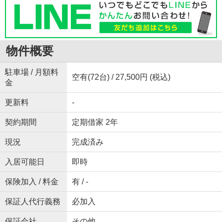
物件概要
駐車場 / 月額料
空有(72台) / 27,500円 (税込)
金
更新料
-
契約期間
定期借家 2年
現況
完成済み
入居可能日
即時
保険加入 / 料金
有 / -
保証人代行義務
必加入
保証会社
その他