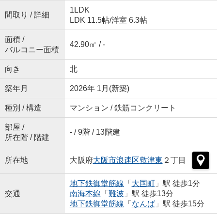
1LDK
間取り / 詳細
LDK 11.5帖
/
洋室 6.3帖
面積 /
42.90㎡ / -
バルコニー面積
向き
北
築年月
2026年 1月(新築)
種別 / 構造
マンション / 鉄筋コンクリート
部屋 /
- / 9階 / 13階建
所在階 / 階建
所在地
大阪府
大阪市浪速区
敷津東
２丁目
地下鉄御堂筋線
「
大国町
」駅 徒歩1分
交通
南海本線
「
難波
」駅 徒歩13分
地下鉄御堂筋線
「
なんば
」駅 徒歩15分