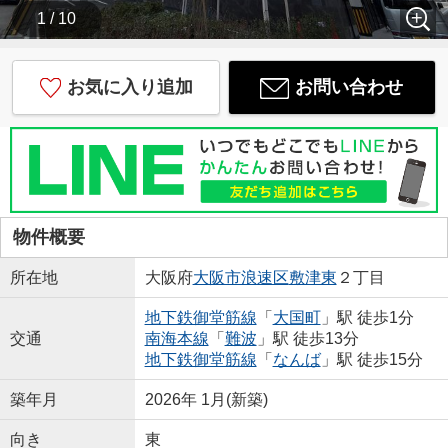
1 / 10
お気に入り追加
お問い合わせ
物件概要
所在地
大阪府
大阪市浪速区
敷津東
２丁目
地下鉄御堂筋線
「
大国町
」駅 徒歩1分
交通
南海本線
「
難波
」駅 徒歩13分
地下鉄御堂筋線
「
なんば
」駅 徒歩15分
築年月
2026年 1月(新築)
向き
東