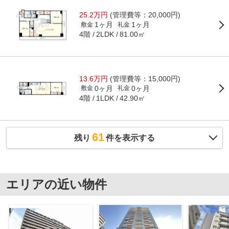
25.2万円
(管理費等：20,000円)
1ヶ月
1ヶ月
敷金
礼金
4階
81.00㎡
2LDK
13.6万円
(管理費等：15,000円)
0ヶ月
0ヶ月
敷金
礼金
4階
42.90㎡
1LDK
61
残り
件を表示する
エリアの近い物件