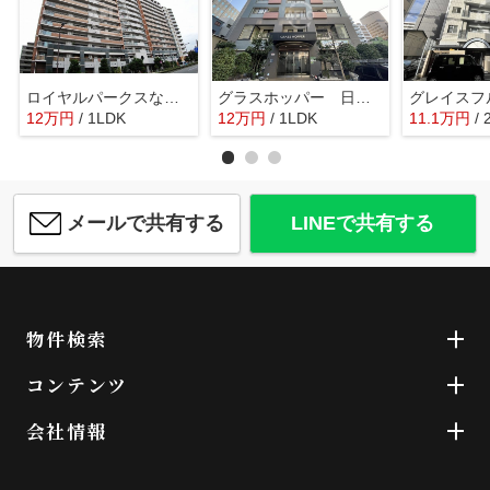
ロイヤルパークスなんば 塩草立葉小学校区
グラスホッパー 日吉小学校区
12
万
円
/ 1LDK
12
万
円
/ 1LDK
11.1
万
円
/ 
メールで共有する
LINEで共有する
物件検索
コンテンツ
会社情報