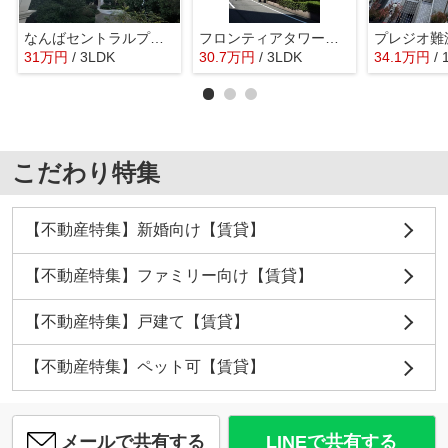
なんばセントラルプラザリバーガーデン
フロンティアタワー難波EAST
31
万
円
/ 3LDK
30.7
万
円
/ 3LDK
34.1
万
円
/
こだわり特集
【不動産特集】新婚向け【賃貸】
【不動産特集】ファミリー向け【賃貸】
【不動産特集】戸建て【賃貸】
【不動産特集】ペット可【賃貸】
メールで共有する
LINEで共有する