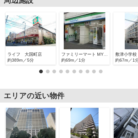
周辺施設
ライフ 大国町店
ファミリーマート MYS大国町駅前店
敷津小学校
約389m／5分
約69m／1分
約67m／1
エリアの近い物件