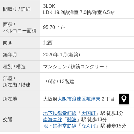
3LDK
間取り / 詳細
LDK 19.2帖
/
洋室 7.0帖
/
洋室 6.5帖
面積 /
95.70㎡ / -
バルコニー面積
向き
北西
築年月
2026年 1月(新築)
種別 / 構造
マンション / 鉄筋コンクリート
部屋 /
- / 6階 / 13階建
所在階 / 階建
所在地
大阪府
大阪市浪速区
敷津東
２丁目
地下鉄御堂筋線
「
大国町
」駅 徒歩1分
交通
南海本線
「
難波
」駅 徒歩13分
地下鉄御堂筋線
「
なんば
」駅 徒歩15分