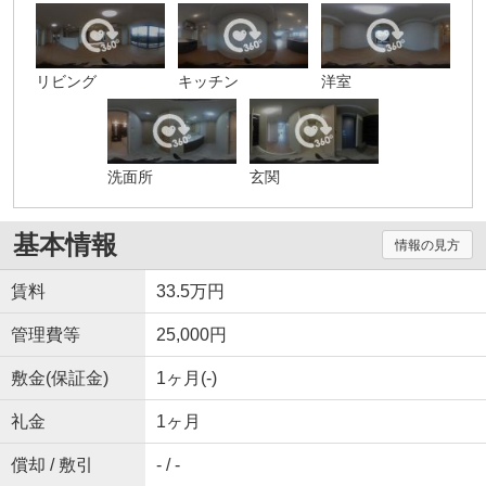
リビング
キッチン
洋室
洗面所
玄関
基本情報
情報の見方
賃料
33.5万円
管理費等
25,000円
敷金(保証金)
1ヶ月(-)
礼金
1ヶ月
償却 / 敷引
- / -