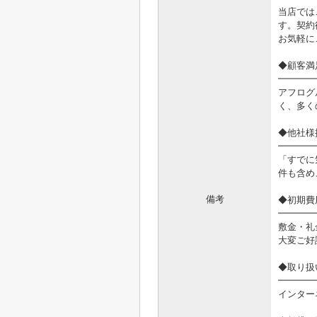
当店では
す。契約
お気軽に
◆顧客満
━━━━
アフログ
く、多く
◆他社様
━━━━
「すでに
件も含め
備考
◆初期費
━━━━
敷金・礼
大変ご好
◆取り扱
━━━━
インター