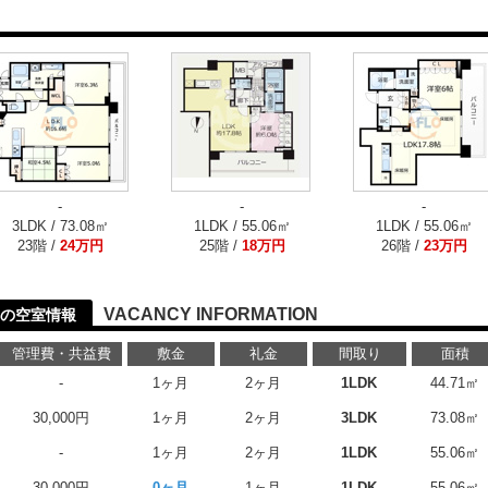
-
-
-
3LDK / 73.08㎡
1LDK / 55.06㎡
1LDK / 55.06㎡
23階 /
24万円
25階 /
18万円
26階 /
23万円
VACANCY INFORMATION
の空室情報
管理費・共益費
敷金
礼金
間取り
面積
-
1ヶ月
2ヶ月
1LDK
44.71㎡
30,000円
1ヶ月
2ヶ月
3LDK
73.08㎡
-
1ヶ月
2ヶ月
1LDK
55.06㎡
30,000円
0ヶ月
1ヶ月
1LDK
55.06㎡