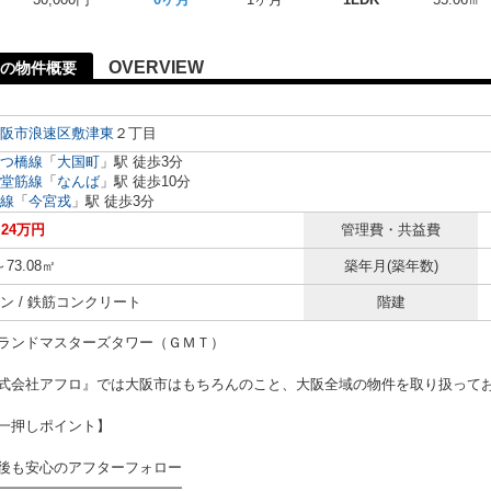
OVERVIEW
の物件概要
阪市浪速区
敷津東
２丁目
つ橋線
「
大国町
」駅 徒歩3分
堂筋線
「
なんば
」駅 徒歩10分
線
「
今宮戎
」駅 徒歩3分
24万円
管理費・共益費
～73.08㎡
築年月(築年数)
ン / 鉄筋コンクリート
階建
ランドマスターズタワー（ＧＭＴ）
式会社アフロ』では大阪市はもちろんのこと、大阪全域の物件を取り扱って
一押しポイント】
後も安心のアフターフォロー
━━━━━━━━━━━━━