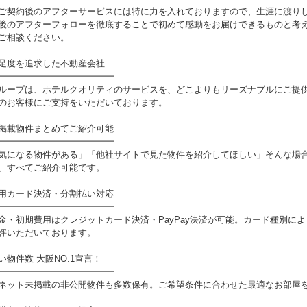
ご契約後のアフターサービスには特に力を入れておりますので、生涯に渡り
後のアフターフォローを徹底することで初めて感動をお届けできるものと考え
ご相談ください。
足度を追求した不動産会社
━━━━━━━━━━━━━
ループは、ホテルクオリティのサービスを、どこよりもリーズナブルにご提
のお客様にご支持をいただいております。
掲載物件まとめてご紹介可能
━━━━━━━━━━━━━
気になる物件がある」「他社サイトで見た物件を紹介してほしい」そんな場
、すべてご紹介可能です。
用カード決済・分割払い対応
━━━━━━━━━━━━━
金・初期費用はクレジットカード決済・PayPay決済が可能。カード種別に
評いただいております。
い物件数 大阪NO.1宣言！
━━━━━━━━━━━━━
ネット未掲載の非公開物件も多数保有。ご希望条件に合わせた最適なお部屋