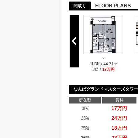
FLOOR PLANS
間取り
-
1LDK / 44.71㎡
3階 /
17万円
なんばグランドマスターズタワー
所在階
賃料
17万円
3階
24万円
23階
18万円
25階
23万円
26階