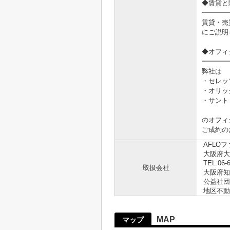
◆賃貸と
━━━━
賃貸・売
にご説明
◆オフィ
━━━━
弊社は
・セレッ
・オリッ
・サント
のオフィ
ご成約の
AFLO
大阪府大
TEL:06-
取扱会社
大阪府知事
公益社団
地区不動
MAP
マップ