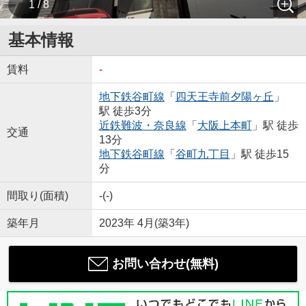
1 / 8
基本情報
賃料
-
地下鉄谷町線
「
四天王寺前夕陽ヶ丘
」
駅 徒歩3分
近鉄難波・奈良線
「
大阪上本町
」駅 徒歩
交通
13分
地下鉄谷町線
「
谷町九丁目
」駅 徒歩15
分
間取り(面積)
-(-)
築年月
2023年 4月(築3年)
お問い合わせ(無料)