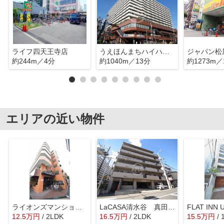
ライフ四天王寺店
うえほんまちハイハイタウン
ジャパン松
約244m／4分
約1040m／13分
約1273m／
エリアの近い物件
ライオンズマンション上本町第3 五条小学校区
LaCASA清水谷 真田山小学校区
12.5
万
円
/ 2LDK
16.5
万
円
/ 2LDK
15.5
万
円
/