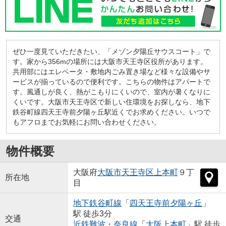
ぜひ一度見ていただきたい、「メゾン夕陽丘サウスコート」で
す。家から356mの場所には大阪市天王寺区役所があります。
共用部にはエレベータ・敷地内ごみ置き場など様々な設備やサ
ービスが揃っているので便利です。こちらの物件はアパートで
す。風通しが良く、熱がこもりにくいので、室内が暑くなりに
くいです。大阪市天王寺区で新しい住環境をお探しなら、地下
鉄谷町線四天王寺前夕陽ヶ丘駅近くでお求めください。いつで
もアフロまでお気軽にお問い合わせください。
物件概要
大阪府
大阪市天王寺区
上本町
９丁
所在地
目
地下鉄谷町線
「
四天王寺前夕陽ヶ丘
」
駅 徒歩3分
交通
近鉄難波・奈良線
「
大阪上本町
」駅 徒歩