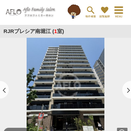
RJRプレシア南堀江 (
1
室)