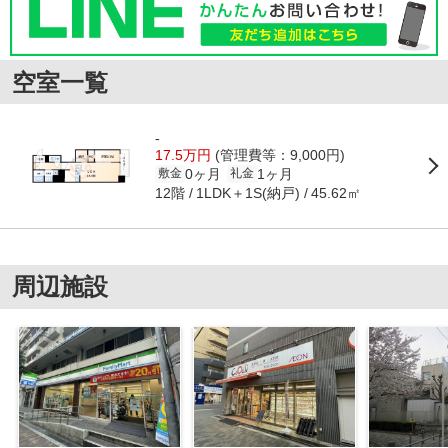
空室一覧
-
17.5万円
(管理費等：9,000円)
0ヶ月
1ヶ月
敷金
礼金
12階
1LDK＋1S(納戸)
45.62㎡
周辺施設