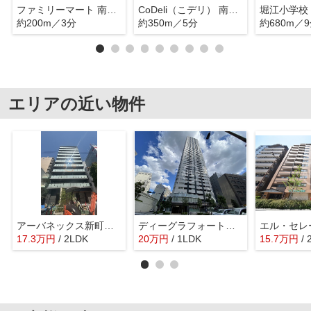
ファミリーマート 南堀江一丁目店
CoDeli（こデリ） 南堀江2丁目店
堀江小学校
約200m／3分
約350m／5分
約680m／
エリアの近い物件
アーバネックス新町Ⅱ 堀江小学校区
ディーグラフォート大阪NYタワー肥後橋 西船場小学校区
17.3
万
円
/ 2LDK
20
万
円
/ 1LDK
15.7
万
円
/