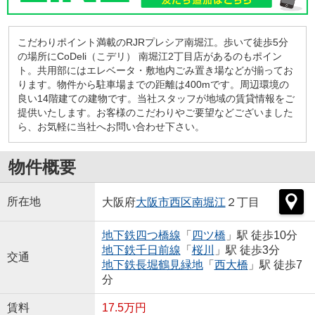
こだわりポイント満載のRJRプレシア南堀江。歩いて徒歩5分
の場所にCoDeli（こデリ） 南堀江2丁目店があるのもポイン
ト。共用部にはエレベータ・敷地内ごみ置き場などが揃ってお
ります。物件から駐車場までの距離は400mです。周辺環境の
良い14階建ての建物です。当社スタッフが地域の賃貸情報をご
提供いたします。お客様のこだわりやご要望などございました
ら、お気軽に当社へお問い合わせ下さい。
物件概要
所在地
大阪府
大阪市西区
南堀江
２丁目
地下鉄四つ橋線
「
四ツ橋
」駅 徒歩10分
地下鉄千日前線
「
桜川
」駅 徒歩3分
交通
地下鉄長堀鶴見緑地
「
西大橋
」駅 徒歩7
分
賃料
17.5万円