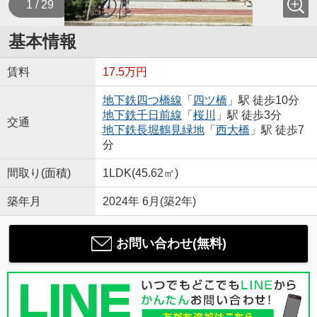
1 / 29
基本情報
賃料
17.5万円
地下鉄四つ橋線
「
四ツ橋
」駅 徒歩10分
地下鉄千日前線
「
桜川
」駅 徒歩3分
交通
地下鉄長堀鶴見緑地
「
西大橋
」駅 徒歩7
分
間取り(面積)
1LDK(45.62㎡)
築年月
2024年 6月(築2年)
お問い合わせ(無料)