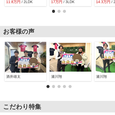
11.8
万
円
/ 2LDK
17
万
円
/ 3LDK
14.3
万
円
/
お客様の声
酒井雄太
瀬川翔
瀬川翔
こだわり特集