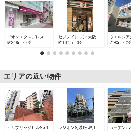
イオンエクスプレス 九条駅前店
セブンイレブン 大阪ナインモール九条店
ウエルシア
約249m／4分
約167m／3分
約90m／2
エリアの近い物件
ヒルブリッジヒルNo.1
レジオン阿波座 堀江小学校