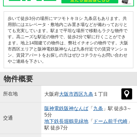
歩いて徒歩3分の場所にマツモトキヨシ 九条店もあります。共
用部にはエレベータ・敷地内ごみ置き場などが備わっておりと
ても充実しています。駅まで平坦な場所で移動もラクな物件で
す。高ニーズな駅近の物件で、徒歩2分で駅に行くことができ
ます。地上14階建ての物件は、弊社イチオシの物件です。大阪
市西区エリアと阪神電鉄阪神なんば九条付近での賃貸マンショ
ン、賃貸アパートをお探しの方はぜひコチラからお問い合わせ
やご連絡を下さい。
物件概要
所在地
大阪府
大阪市西区
九条
１丁目
阪神電鉄阪神なんば
「
九条
」駅 徒歩3～
5分
交通
地下鉄長堀鶴見緑地
「
ドーム前千代崎
」
駅 徒歩7分