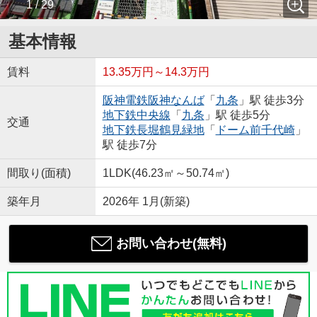
1 / 29
基本情報
賃料
13.35万円～14.3万円
阪神電鉄阪神なんば
「
九条
」駅 徒歩3分
地下鉄中央線
「
九条
」駅 徒歩5分
交通
地下鉄長堀鶴見緑地
「
ドーム前千代崎
」
駅 徒歩7分
間取り(面積)
1LDK(46.23㎡～50.74㎡)
築年月
2026年 1月(新築)
お問い合わせ(無料)