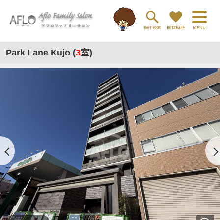
Park Lane Kujo (
3
室)