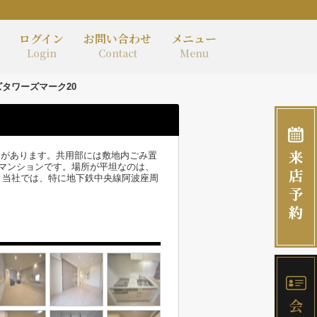
ログイン
お問い合わせ
メニュー
Login
Contact
Menu
タワーズマーク20
」があります。共用部には敷地内ごみ置
マンションです。場所が平坦なのは、
。当社では、特に地下鉄中央線阿波座周