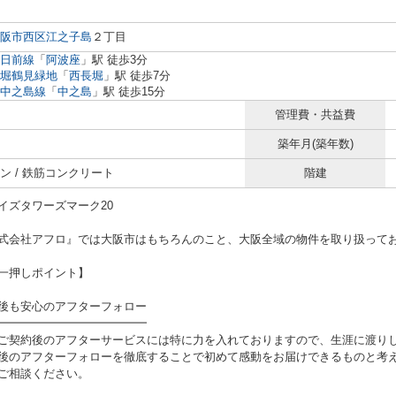
阪市西区
江之子島
２丁目
日前線
「
阿波座
」駅 徒歩3分
堀鶴見緑地
「
西長堀
」駅 徒歩7分
中之島線
「
中之島
」駅 徒歩15分
管理費・共益費
築年月(築年数)
ン / 鉄筋コンクリート
階建
イズタワーズマーク20
式会社アフロ』では大阪市はもちろんのこと、大阪全域の物件を取り扱って
一押しポイント】
後も安心のアフターフォロー
━━━━━━━━━━━━━
ご契約後のアフターサービスには特に力を入れておりますので、生涯に渡り
後のアフターフォローを徹底することで初めて感動をお届けできるものと考え
ご相談ください。