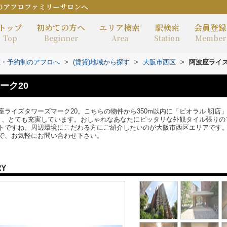
のアフロファミリーサロンへ
トップ
初めての方へ
エリア検索
駅検索
会員登録
Top
Beginner
Area
Station
Member
室・予約制のアフロへ
>
(賃貸)地域から探す
>
大阪市西区
>
阿波座ライズ
ーク20
ライズタワーズマーク20。こちらの物件から350m以内に「ビオラル 靭店
り、とても充実しています。おしゃれなあなたにピッタリな外観タイル張りの
トですね。周辺環境にこだわる方にご紹介したいのが大阪市西区エリアです
で、お気軽にお問い合わせ下さい。
RY