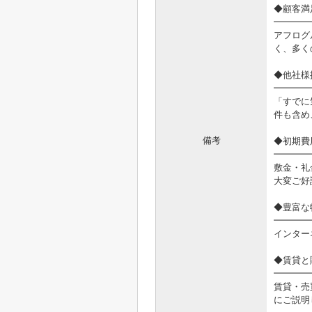
◆顧客満
━━━━
アフログ
く、多く
◆他社様
━━━━
「すでに
件も含め
備考
◆初期費
━━━━
敷金・礼
大変ご好
◆豊富な
━━━━
インター
◆賃貸と
━━━━
賃貸・売
にご説明