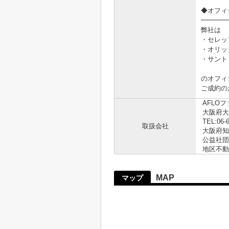
◆オフィ
━━━━
弊社は
・セレッ
・オリッ
・サント
のオフィ
ご成約の
AFLO
大阪府大
TEL:06-
取扱会社
大阪府知事
公益社団
地区不動
MAP
マップ