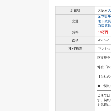
所在地
大阪府
大
地下鉄千
交通
地下鉄長
京阪電鉄
賃料
18万円
面積
46.05㎡
種別/構造
マンショ
阿波座ラ
弊社『株
【当社の
◆ご契約
━━━━
当店では
す。契約
お気軽に