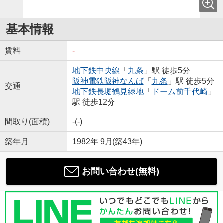
基本情報
賃料
-
地下鉄中央線
「
九条
」駅 徒歩5分
阪神電鉄阪神なんば
「
九条
」駅 徒歩5分
交通
地下鉄長堀鶴見緑地
「
ドーム前千代崎
」
駅 徒歩12分
間取り(面積)
-(-)
築年月
1982年 9月(築43年)
お問い合わせ(無料)