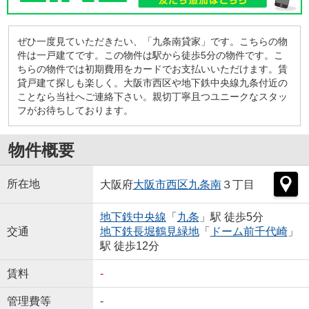
ぜひ一度見ていただきたい、「九条南貸家」です。こちらの物
件は一戸建てです。この物件は駅から徒歩5分の物件です。こ
ちらの物件では初期費用をカードでお支払いいただけます。賃
貸戸建て探しも楽しく。大阪市西区や地下鉄中央線九条付近の
ことなら当社へご連絡下さい。親切丁寧且つユニークなスタッ
フがお待ちしております。
物件概要
所在地
大阪府
大阪市西区
九条南
３丁目
地下鉄中央線
「
九条
」駅 徒歩5分
交通
地下鉄長堀鶴見緑地
「
ドーム前千代崎
」
駅 徒歩12分
賃料
-
管理費等
-