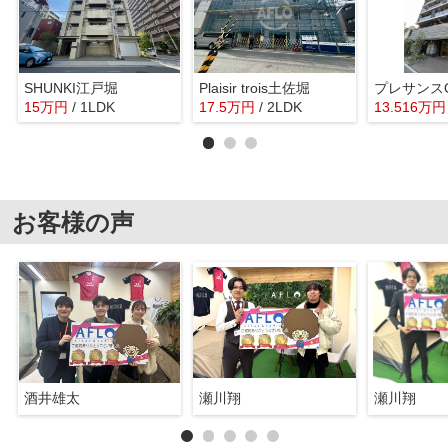
SHUNKI江戸堀
Plaisir trois土佐堀
15
万
円
/ 1LDK
17.5
万
円
/ 2LDK
13.516
万
円
お客様の声
酒井雄太
瀬川翔
瀬川翔