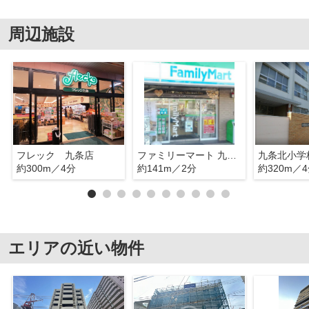
周辺施設
フレック 九条店
ファミリーマート 九条駅南店
九条北小学
約300m／4分
約141m／2分
約320m／
エリアの近い物件