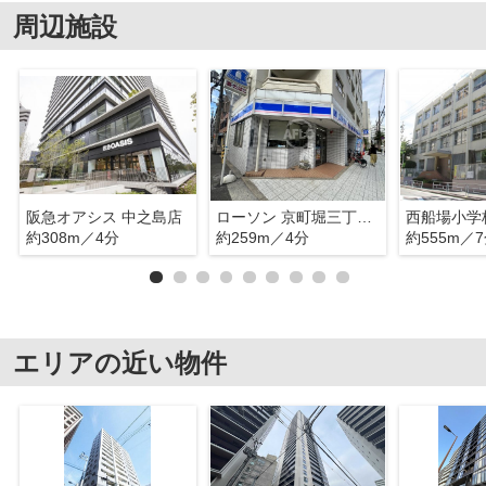
周辺施設
阪急オアシス 中之島店
ローソン 京町堀三丁目店
西船場小学
約308m／4分
約259m／4分
約555m／
エリアの近い物件