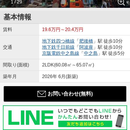
1 / 29
基本情報
賃料
19.6万円～20.4万円
地下鉄四つ橋線
「
肥後橋
」駅 徒歩10分
交通
地下鉄千日前線
「
阿波座
」駅 徒歩10分
京阪電鉄中之島線
「
中之島
」駅 徒歩5分
間取り(面積)
2LDK(60.08㎡～65.07㎡)
築年月
2026年 6月(新築)
お問い合わせ(無料)