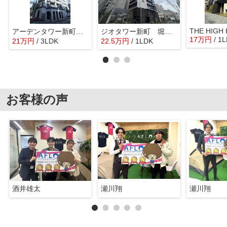
THE HIGH 
アーデンタワー新町 堀江小学校区
ジオタワー新町 堀江小学校
17
万
円
/ 1
21
万
円
/ 3LDK
22.5
万
円
/ 1LDK
お客様の声
酒井雄太
瀬川翔
瀬川翔