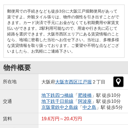
郵便局での手続きなども徒歩3分に大阪江戸堀郵便局があって
楽ですよ。外観タイル張りは、物件の個性を引き出すことがで
きます。カード決済で手元にお金がなくても初期費用や家賃支
払いができます。2駅利用可能なので、用途や行き先に応じて
経路を選択できます。大阪市西区エリアにある賃貸情報のこと
なら、地域に密着した当社へお任せ下さい。当社は、多種多様
な賃貸情報を取り扱っております。ご要望や不明な点などござ
いましたら、お気軽にご連絡下さい。
物件概要
所在地
大阪府
大阪市西区
江戸堀
２丁目
地下鉄四つ橋線
「
肥後橋
」駅 徒歩10分
交通
地下鉄千日前線
「
阿波座
」駅 徒歩10分
京阪電鉄中之島線
「
中之島
」駅 徒歩5分
賃料
19.6万円～20.4万円