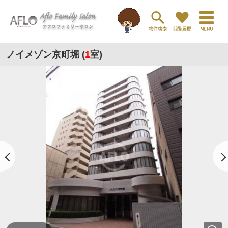
ノイメゾン京町堀 (
1
室)