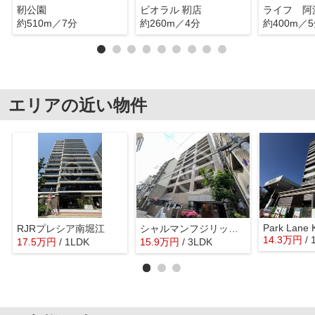
靭公園
ビオラル 靭店
ライフ 阿
約510m／7分
約260m／4分
約400m／
エリアの近い物件
Park Lane 
RJRプレシア南堀江
シャルマンフジリッツ本町
14.3
万
円
/
17.5
万
円
/ 1LDK
15.9
万
円
/ 3LDK