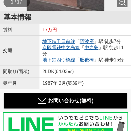
1 / 17
基本情報
賃料
17万円
地下鉄千日前線
「
阿波座
」駅 徒歩7分
京阪電鉄中之島線
「
中之島
」駅 徒歩11
交通
分
地下鉄四つ橋線
「
肥後橋
」駅 徒歩15分
間取り(面積)
2LDK(64.03㎡)
築年月
1987年 2月(築39年)
お問い合わせ(無料)