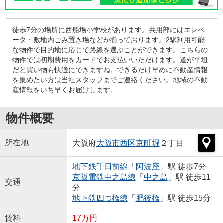
徒歩7分の場所に西船場小学校があります。共用部にはエレベ
ータ・敷地内ごみ置き場などが揃っております。2駅利用可能
な物件で目的地に応じて路線を選ぶことができます。こちらの
物件では初期費用をカードでお支払いいただけます。道が平坦
だと買い物も快適にできますね。できるだけ早めに不動産情報
を集めたい方は当社スタッフまでご連絡ください。地域の不動
産情報をいち早くお届けします。
物件概要
所在地
大阪府
大阪市西区
京町堀
２丁目
地下鉄千日前線
「
阿波座
」駅 徒歩7分
京阪電鉄中之島線
「
中之島
」駅 徒歩11
交通
分
地下鉄四つ橋線
「
肥後橋
」駅 徒歩15分
賃料
17万円