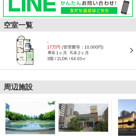
空室一覧
-
17万円
(管理費等：10,000円)
1ヶ月
2ヶ月
敷金
礼金
3階
64.03㎡
2LDK
周辺施設