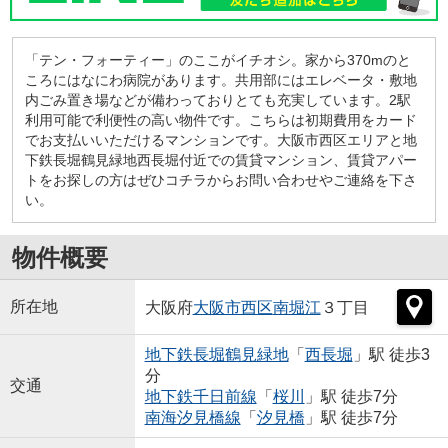
「テン・フォーティー」のここがイチオシ。家から370mのと
ころにはなにわ病院があります。共用部にはエレベータ・敷地
内ごみ置き場などが備わっておりとても充実しています。2駅
利用可能で利便性の高い物件です。こちらは初期費用をカード
でお支払いいただけるマンションです。大阪市西区エリアと地
下鉄長堀鶴見緑地西長堀付近での賃貸マンション、賃貸アパー
トをお探しの方はぜひコチラからお問い合わせやご連絡を下さ
い。
物件概要
所在地
大阪府
大阪市西区
南堀江
３丁目
地下鉄長堀鶴見緑地
「
西長堀
」駅 徒歩3
分
交通
地下鉄千日前線
「
桜川
」駅 徒歩7分
南海汐見橋線
「
汐見橋
」駅 徒歩7分