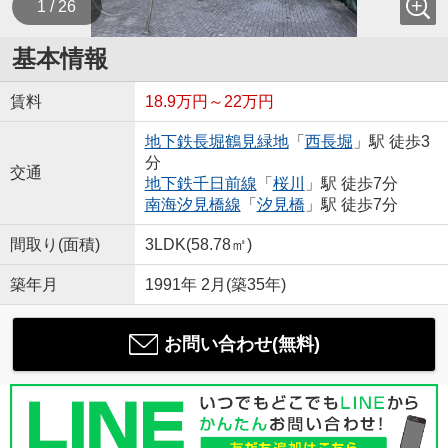
1 / 26
基本情報
賃料
18.9万円～22万円
地下鉄長堀鶴見緑地
「
西長堀
」駅 徒歩3
分
交通
地下鉄千日前線
「
桜川
」駅 徒歩7分
南海汐見橋線
「
汐見橋
」駅 徒歩7分
間取り(面積)
3LDK(58.78㎡)
築年月
1991年 2月(築35年)
お問い合わせ(無料)