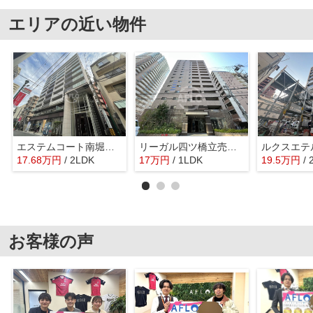
エリアの近い物件
エステムコート南堀江IIレアリス 日吉小学校区
リーガル四ツ橋立売堀Ⅱ
ルクスエテ
17.68
万
円
/ 2LDK
17
万
円
/ 1LDK
19.5
万
円
/
お客様の声