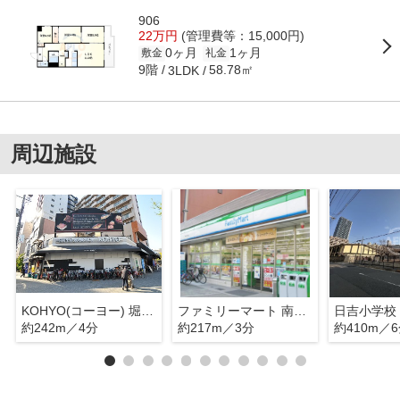
906
22万円
(管理費等：15,000円)
0ヶ月
1ヶ月
敷金
礼金
9階
58.78㎡
3LDK
周辺施設
KOHYO(コーヨー) 堀江店鮮度館
ファミリーマート 南堀江四丁目店
日吉小学校
約242m／4分
約217m／3分
約410m／