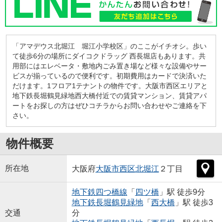
「アマデウス北堀江 堀江小学校区」のここがイチオシ。歩い
て徒歩6分の場所にダイコクドラッグ 西長堀店もあります。共
用部にはエレベータ・敷地内ごみ置き場など様々な設備やサー
ビスが揃っているので便利です。初期費用はカードで決済いた
だけます。1フロア1テナントの物件です。大阪市西区エリアと
地下鉄長堀鶴見緑地西大橋付近での賃貸マンション、賃貸アパ
ートをお探しの方はぜひコチラからお問い合わせやご連絡を下
さい。
物件概要
所在地
大阪府
大阪市西区
北堀江
２丁目
地下鉄四つ橋線
「
四ツ橋
」駅 徒歩9分
地下鉄長堀鶴見緑地
「
西大橋
」駅 徒歩3
交通
分