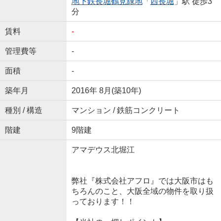
地下鉄長堀鶴見緑地
「
西長堀
」駅 徒歩3
分
賃料
-
管理費等
-
面積
-
築年月
2016年 8月(築10年)
種別 / 構造
マンション / 鉄筋コンクリート
階建
9階建
アマデウス北堀江
弊社『株式会社アフロ』では大阪市はも
ちろんのこと、大阪全域の物件を取り扱
っております！！