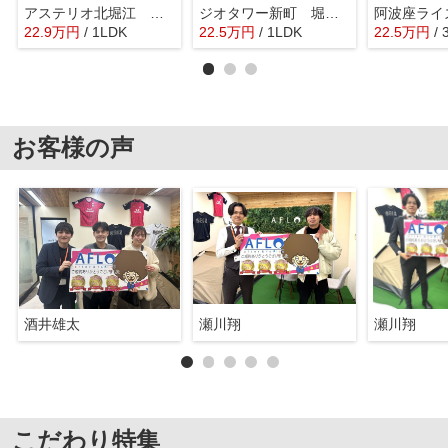
アステリオ北堀江 ザ・メトロタワー
ジオタワー新町 堀江小学校
22.9
万
円
/ 1LDK
22.5
万
円
/ 1LDK
22.5
万
円
/
お客様の声
酒井雄太
瀬川翔
瀬川翔
こだわり特集