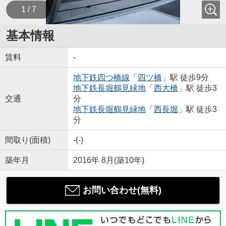
1 / 7
基本情報
賃料
-
地下鉄四つ橋線
「
四ツ橋
」駅 徒歩9分
地下鉄長堀鶴見緑地
「
西大橋
」駅 徒歩3
交通
分
地下鉄長堀鶴見緑地
「
西長堀
」駅 徒歩3
分
間取り(面積)
-(-)
築年月
2016年 8月(築10年)
お問い合わせ(無料)