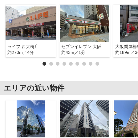
ライフ 西大橋店
セブンイレブン 大阪北堀江3丁目店
大阪問屋橋
約270m／4分
約43m／1分
約189m／
エリアの近い物件