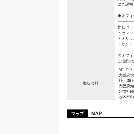
にご説明
◆オフィ
━━━━
弊社は
・セレッ
・オリッ
・サント
のオフィ
ご成約の
AFLO
大阪府大
TEL:06-
取扱会社
大阪府知事
公益社団
地区不動
MAP
マップ