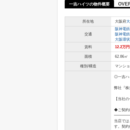
OVE
一吉ハイツの物件概要
所在地
大阪府
大
阪神電鉄
交通
阪神電鉄
大阪環状
賃料
12.2万
面積
62.86㎡
種別/構造
マンショ
◎一吉ハ
弊社『株
【当社の
◆ご契約
━━━━
当店では
す。契約