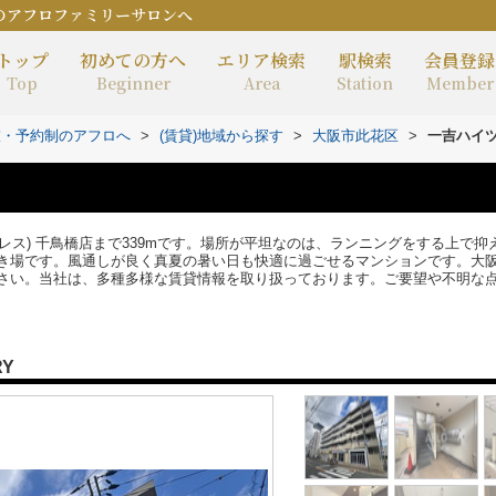
のアフロファミリーサロンへ
トップ
初めての方へ
エリア検索
駅検索
会員登録
Top
Beginner
Area
Station
Member
室・予約制のアフロへ
>
(賃貸)地域から探す
>
大阪市此花区
>
一吉ハイ
エクスプレス) 千鳥橋店まで339mです。場所が平坦なのは、ランニングをする上
き場です。風通しが良く真夏の暑い日も快適に過ごせるマンションです。大
さい。当社は、多種多様な賃貸情報を取り扱っております。ご要望や不明な
RY