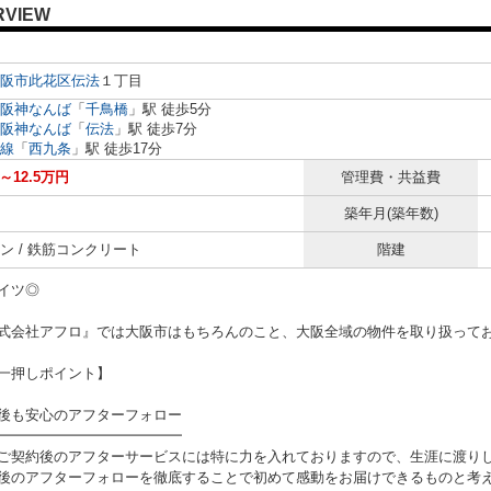
RVIEW
阪市此花区
伝法
１丁目
阪神なんば
「
千鳥橋
」駅 徒歩5分
阪神なんば
「
伝法
」駅 徒歩7分
線
「
西九条
」駅 徒歩17分
円～12.5万円
管理費・共益費
築年月(築年数)
ン / 鉄筋コンクリート
階建
イツ◎
式会社アフロ』では大阪市はもちろんのこと、大阪全域の物件を取り扱って
一押しポイント】
後も安心のアフターフォロー
━━━━━━━━━━━━━
ご契約後のアフターサービスには特に力を入れておりますので、生涯に渡り
後のアフターフォローを徹底することで初めて感動をお届けできるものと考え