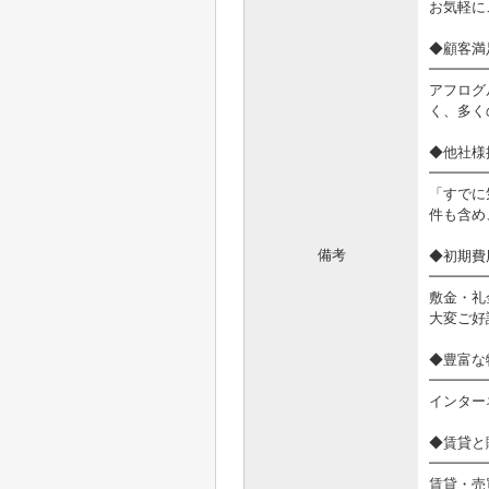
お気軽に
◆顧客満
━━━━
アフログ
く、多く
◆他社様
━━━━
「すでに
件も含め
備考
◆初期費
━━━━
敷金・礼
大変ご好
◆豊富な
━━━━
インター
◆賃貸と
━━━━
賃貸・売