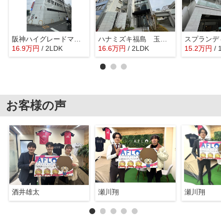
阪神ハイグレードマンション1番館
ハナミズキ福島 玉川小学校区
16.9
万
円
/ 2LDK
16.6
万
円
/ 2LDK
15.2
万
円
/
お客様の声
酒井雄太
瀬川翔
瀬川翔