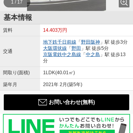
1 / 17
基本情報
賃料
14.403万円
地下鉄千日前線
「
野田阪神
」駅 徒歩3分
大阪環状線
「
野田
」駅 徒歩5分
交通
京阪電鉄中之島線
「
中之島
」駅 徒歩13
分
間取り(面積)
1LDK(40.01㎡)
築年月
2021年 2月(築5年)
お問い合わせ(無料)