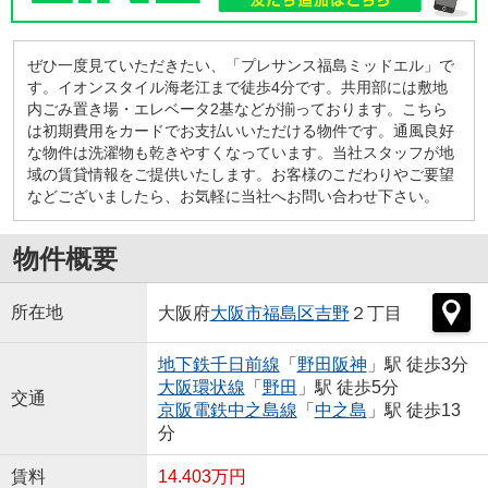
ぜひ一度見ていただきたい、「プレサンス福島ミッドエル」で
す。イオンスタイル海老江まで徒歩4分です。共用部には敷地
内ごみ置き場・エレベータ2基などが揃っております。こちら
は初期費用をカードでお支払いいただける物件です。通風良好
な物件は洗濯物も乾きやすくなっています。当社スタッフが地
域の賃貸情報をご提供いたします。お客様のこだわりやご要望
などございましたら、お気軽に当社へお問い合わせ下さい。
物件概要
所在地
大阪府
大阪市福島区
吉野
２丁目
地下鉄千日前線
「
野田阪神
」駅 徒歩3分
大阪環状線
「
野田
」駅 徒歩5分
交通
京阪電鉄中之島線
「
中之島
」駅 徒歩13
分
賃料
14.403万円