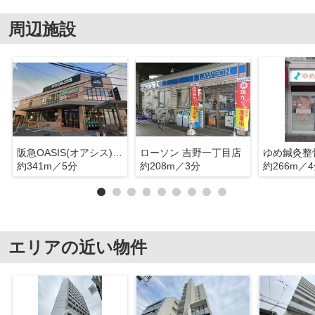
周辺施設
阪急OASIS(オアシス) 福島玉川店
ローソン 吉野一丁目店
ゆめ鍼灸整
約341m／5分
約208m／3分
約266m／
エリアの近い物件