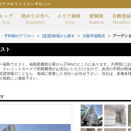
のアフロファミリーサロンへ
トップ
初めての方へ
エリア検索
駅検索
会員登録
Top
Beginner
Area
Station
Member
室・予約制のアフロへ
>
(賃貸)地域から探す
>
大阪市福島区
>
アーデン
スト
ー福島ウエスト。福島図書館が家から274mのところにあります。共用部には
。クレジットカードで初期費用がお支払いいただけるので、決済の手間が軽
賃貸情報のことなら、地域に密着した当社へお任せ下さい。当社は、多種多
お気軽にご連絡下さい。
RY