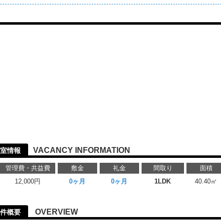
VACANCY INFORMATION
室情報
管理費・共益費
敷金
礼金
間取り
面積
12,000円
0ヶ月
0ヶ月
1LDK
40.40㎡
OVERVIEW
件概要