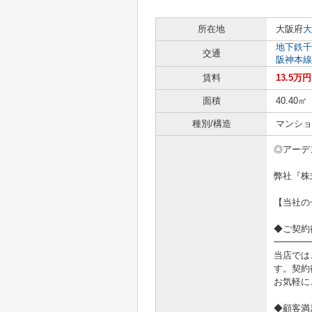
所在地
大阪府
大
地下鉄千
交通
阪神本線
賃料
13.5万円
面積
40.40㎡
種別/構造
マンショ
◎アーデ
弊社『株
【当社の
◆ご契約
━━━━
当店では
す。契約
お気軽に
◆顧客満