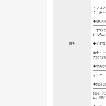
━━━━
アフログ
く、多く
◆他社様
━━━━
「すでに
件も含め
備考
◆初期費
━━━━
敷金・礼
大変ご好
◆豊富な
━━━━
インター
◆賃貸と
━━━━
賃貸・売
にご説明