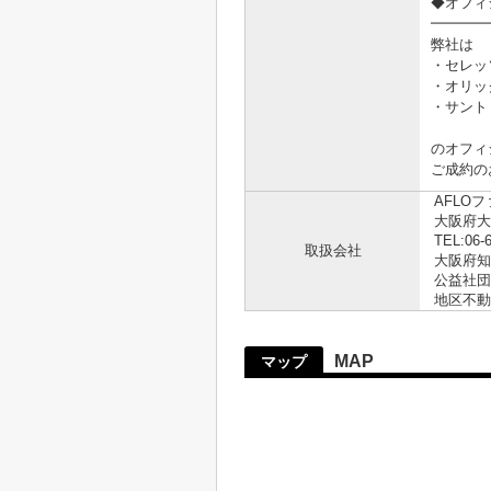
◆オフィ
━━━━
弊社は
・セレッ
・オリッ
・サント
のオフィ
ご成約の
AFLO
大阪府大
TEL:06-
取扱会社
大阪府知事
公益社団
地区不動
MAP
マップ