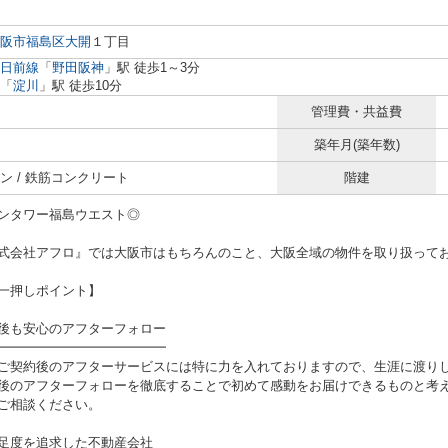
阪市福島区
大開
１丁目
日前線
「
野田阪神
」駅 徒歩1～3分
「
淀川
」駅 徒歩10分
管理費・共益費
築年月(築年数)
ン / 鉄筋コンクリート
階建
ンタワー福島ウエスト◎
式会社アフロ』では大阪市はもちろんのこと、大阪全域の物件を取り扱って
一押しポイント】
後も安心のアフターフォロー
━━━━━━━━━━━━━
ご契約後のアフターサービスには特に力を入れておりますので、生涯に渡り
後のアフターフォローを徹底することで初めて感動をお届けできるものと考え
ご相談ください。
足度を追求した不動産会社