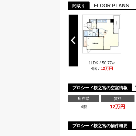
FLOOR PLANS
間取り
-
1LDK / 50.77㎡
4階 /
12万円
プロシード桜之宮の空室情報
所在階
賃料
12万円
4階
プロシード桜之宮の物件概要