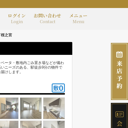
ログイン
お問い合わせ
メニュー
Login
Contact
Menu
ド桜之宮
レベータ・敷地内ごみ置き場などが備わ
いニーズのある、駅徒歩9分の物件で
お届けします。