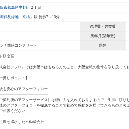
阪市都島区
中野町
２丁目
堀鶴見緑地
「
京橋
」駅 徒歩7～10分
管理費・共益費
築年月(築年数)
ン / 鉄筋コンクリート
階建
ド桜之宮
式会社アフロ』では大阪市はもちろんのこと、大阪全域の物件を取り扱って
一押しポイント】
後も安心のアフターフォロー
━━━━━━━━━━━━━
ご契約後のアフターサービスには特に力を入れておりますので、生涯に渡り
後のアフターフォローを徹底することで初めて感動をお届けできるものと考え
ご相談ください。
足度を追求した不動産会社
━━━━━━━━━━━━━