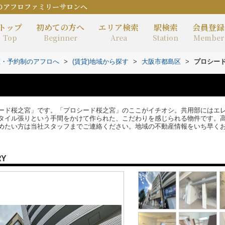
のアフロファミリーサロンへ
トップ
初めての方へ
エリア検索
駅検索
会員登録
Top
Beginner
Area
Station
Member
室・予約制のアフロへ
>
(賃貸)地域から探す
>
大阪市都島区
>
プロシー
ード桜之宮」です。「プロシード桜之宮」のここがイチオシ。共用部にはエ
タイル張りという手間をかけて作られた、こだわりを感じられる物件です。高
めたい方は当社スタッフまでご連絡ください。地域の不動産情報をいち早く
RY