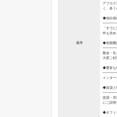
アフログ
く、多く
◆他社様
━━━━
「すでに
件も含め
備考
◆初期費
━━━━
敷金・礼
大変ご好
◆豊富な
━━━━
インター
◆賃貸と
━━━━
賃貸・売
にご説明
◆オフィ