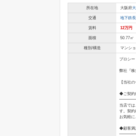
所在地
大阪府
大
交通
地下鉄長
賃料
12万円
面積
50.77㎡
種別/構造
マンショ
プロシー
弊社『株
【当社の
◆ご契約
━━━━
当店では
す。契約
お気軽に
◆顧客満
━━━━