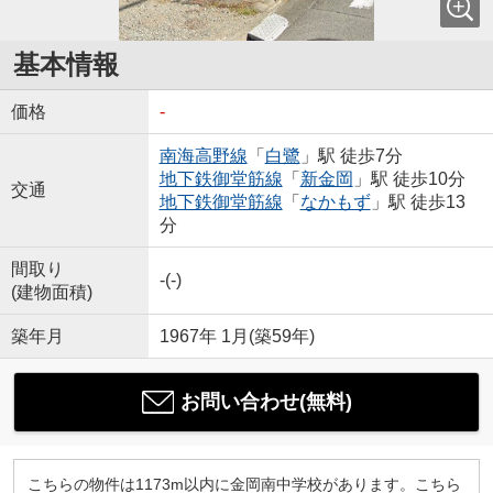
基本情報
価格
-
南海高野線
「
白鷺
」駅 徒歩7分
地下鉄御堂筋線
「
新金岡
」駅 徒歩10分
交通
地下鉄御堂筋線
「
なかもず
」駅 徒歩13
分
間取り
-(-)
(建物面積)
築年月
1967年 1月(築59年)
お問い合わせ(無料)
こちらの物件は1173m以内に金岡南中学校があります。こちら