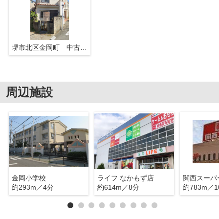
堺市北区金岡町 中古戸建
周辺施設
金岡小学校
ライフ なかもず店
約293m／4分
約614m／8分
約783m／1