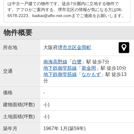
は中古一戸建ての物件です。徒歩7分圏内に立地する物件で
す。アフロがご案内する、堺市北区の情報が気になる方は06-
6578-2223、baibai@aflo-net.comまでご連絡をお願いします。
物件概要
所在地
大阪府
堺市北区
金岡町
南海高野線
「
白鷺
」駅 徒歩7分
地下鉄御堂筋線
「
新金岡
」駅 徒歩10分
交通
地下鉄御堂筋線
「
なかもず
」駅 徒歩13
分
価格
-
建物面積(坪数)
-(-)
土地面積(坪数)
-(-)
築年月
1967年 1月(築59年)