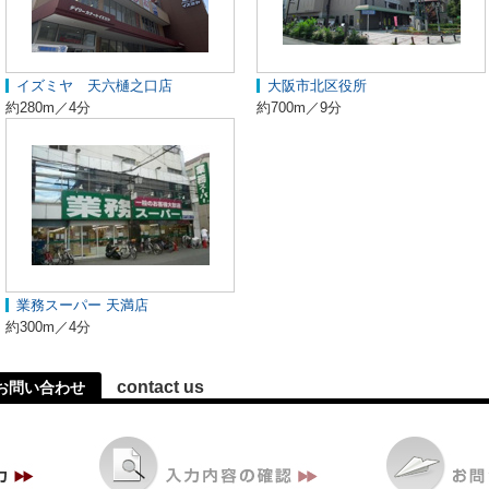
イズミヤ 天六樋之口店
大阪市北区役所
約280m／4分
約700m／9分
業務スーパー 天満店
約300m／4分
contact us
お問い合わせ