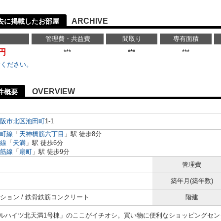
ARCHIVE
去に掲載したお部屋
管理費・共益費
間取り
専有面積
万円
***
***
***
せください。
OVERVIEW
件概要
阪市北区
池田町
1-1
町線
「
天神橋筋六丁目
」駅 徒歩8分
線
「
天満
」駅 徒歩6分
筋線
「
扇町
」駅 徒歩9分
管理費
築年月(築年数)
ション / 鉄骨鉄筋コンクリート
階建
ルハイツ北天満1号棟」のここがイチオシ。買い物に便利なショッピングセンタ