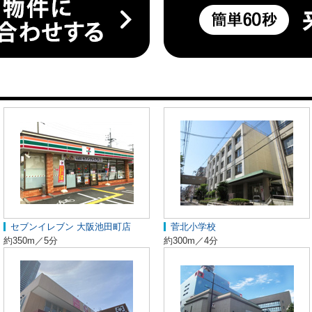
セブンイレブン 大阪池田町店
菅北小学校
約350m／5分
約300m／4分