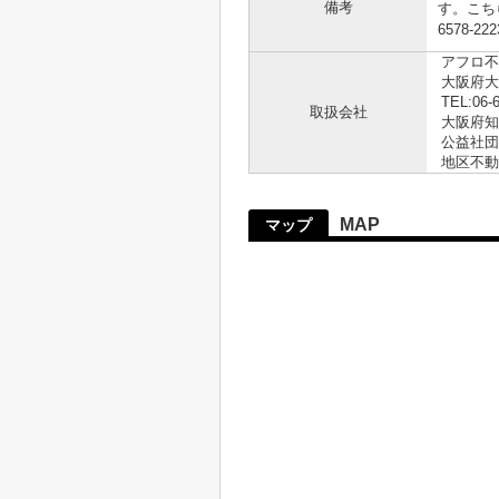
備考
す。こち
6578-
アフロ不
大阪府大
TEL:06-
取扱会社
大阪府知事
公益社団
地区不動
MAP
マップ