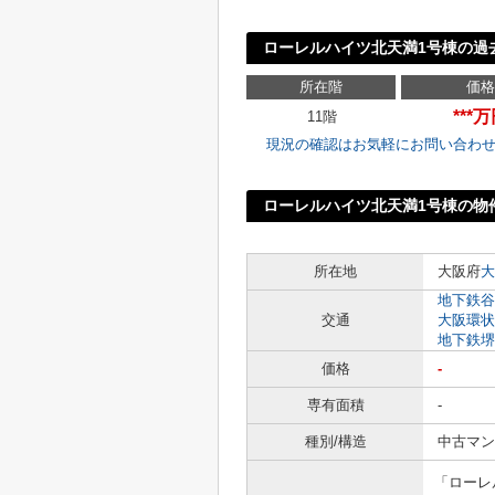
ローレルハイツ北天満1号棟の過
所在階
価格
***
11階
現況の確認はお気軽にお問い合わ
ローレルハイツ北天満1号棟の物
所在地
大阪府
大
地下鉄谷
交通
大阪環状
地下鉄堺
価格
-
専有面積
-
種別/構造
中古マン
「ローレ