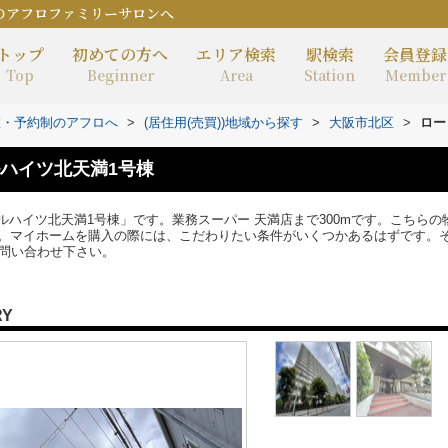
のアフロファミリーサロンへ
トップ
初めての方へ
エリア検索
駅検索
会員登録
Top
Beginner
Area
Station
Member
室・予約制のアフロへ
>
(居住用(売買))地域から探す
>
大阪市北区
>
ロー
ハイツ北天満1号棟
ハイツ北天満1号棟」です。業務スーパー 天満店まで300mです。こちらの
マイホームを購入の際には、こだわりたい条件がいくつかあるはずです。そんな方は
ロまでお問い合わせ下さい。
RY