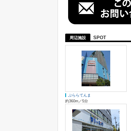
SPOT
周辺施設
ぷららてんま
約360m／5分