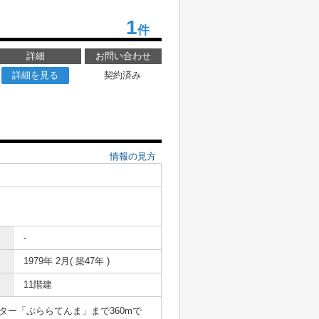
1
件
詳細
お問い合わせ
詳細を見る
契約済み
情報の見方
-
1979年 2月( 築47年 )
11階建
ー「ぷららてんま」まで360mで