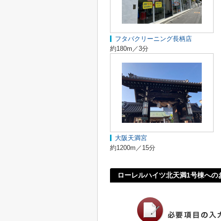
フタバクリーニング長柄店
約180m／3分
大阪天満宮
約1200m／15分
ローレルハイツ北天満1号棟への