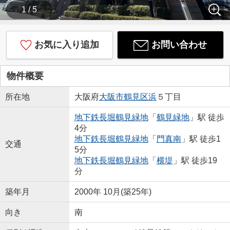
1 / 5
お気に入り追加
お問い合わせ
物件概要
所在地
大阪府
大阪市鶴見区
浜
５丁目
地下鉄長堀鶴見緑地
「
鶴見緑地
」駅 徒歩
4分
地下鉄長堀鶴見緑地
「
門真南
」駅 徒歩1
交通
5分
地下鉄長堀鶴見緑地
「
横堤
」駅 徒歩19
分
築年月
2000年 10月(築25年)
向き
南