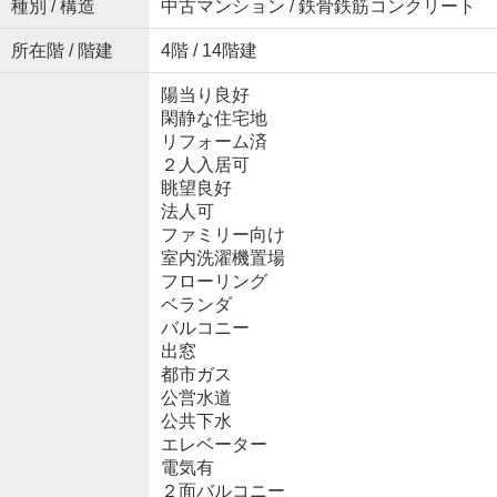
種別 / 構造
中古マンション / 鉄骨鉄筋コンクリート
所在階 / 階建
4階 / 14階建
陽当り良好
閑静な住宅地
リフォーム済
２人入居可
眺望良好
法人可
ファミリー向け
室内洗濯機置場
フローリング
ベランダ
バルコニー
出窓
都市ガス
公営水道
公共下水
エレベーター
電気有
２面バルコニー