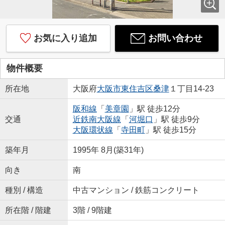
お気に入り追加
お問い合わせ
物件概要
所在地
大阪府
大阪市東住吉区
桑津
１丁目14-23
阪和線
「
美章園
」駅 徒歩12分
交通
近鉄南大阪線
「
河堀口
」駅 徒歩9分
大阪環状線
「
寺田町
」駅 徒歩15分
築年月
1995年 8月(築31年)
向き
南
種別 / 構造
中古マンション / 鉄筋コンクリート
所在階 / 階建
3階 / 9階建