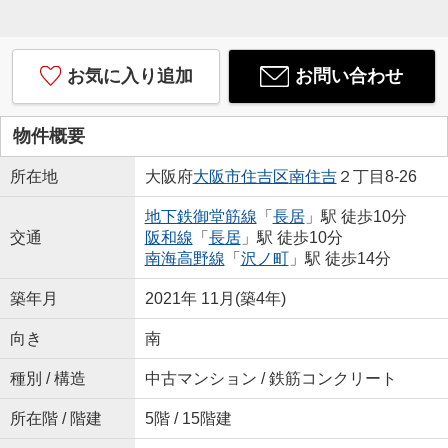
お気に入り追加
お問い合わせ
物件概要
所在地
大阪府
大阪市住吉区
南住吉
２丁目8-26
地下鉄御堂筋線
「
長居
」駅 徒歩10分
交通
阪和線
「
長居
」駅 徒歩10分
南海高野線
「
沢ノ町
」駅 徒歩14分
築年月
2021年 11月(築4年)
向き
南
種別 / 構造
中古マンション / 鉄筋コンクリート
所在階 / 階建
5階 / 15階建