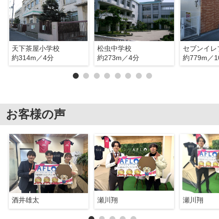
天下茶屋小学校
松虫中学校
約314m／4分
約273m／4分
約779m／1
お客様の声
酒井雄太
瀬川翔
瀬川翔