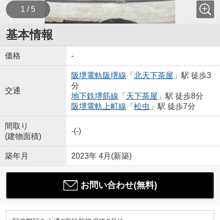
1 / 5
基本情報
価格
-
阪堺電軌阪堺線
「
北天下茶屋
」駅 徒歩3
分
交通
地下鉄堺筋線
「
天下茶屋
」駅 徒歩8分
阪堺電軌上町線
「
松虫
」駅 徒歩7分
間取り
-(-)
(建物面積)
築年月
2023年 4月(新築)
お問い合わせ(無料)