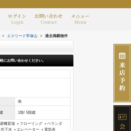
ログイン
お問い合わせ
メニュー
Login
Contact
Menu
>
エスリード帝塚山
>
過去掲載物件
軽にお問い合わせください。
南
建
1階/ 5階建
濯機置場
フローリング
ベランダ
公共下水
エレベーター
電気有