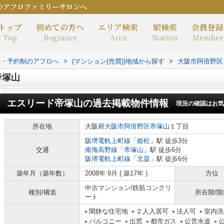
のアフロファミリーサロンへ
トップ
初めての方へ
エリア検索
駅検索
会員登録
Top
Beginner
Area
Station
Member
室・予約制のアフロへ
>
(マンション(売買))地域から探す
>
大阪市阿倍野区
帝塚山
エスリード帝塚山
の過去掲載物件情報
現況の確認はお気
所在地
大阪府
大阪市阿倍野区
帝塚山
１丁目
阪堺電軌上町線
「
姫松
」駅 徒歩3分
交通
南海高野線
「
帝塚山
」駅 徒歩6分
阪堺電軌上町線
「
北畠
」駅 徒歩6分
築年月（築年数）
2008年 9月 ( 築17年 )
方位
中古マンション/鉄筋コンクリ
種別/構造
所在階/階
ート
閑静な住宅地
２人入居可
法人可
室内洗
バルコニー
出窓
都市ガス
公営水道