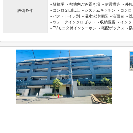
駐輪場
敷地内ごみ置き場
耐震構造
外観
コンロ２口以上
システムキッチン
コンロ
設備条件
バス・トイレ別
温水洗浄便座
洗面台
洗
ウォークインクロゼット
収納豊富
インタ
TVモニタ付インターホン
宅配ボックス
防