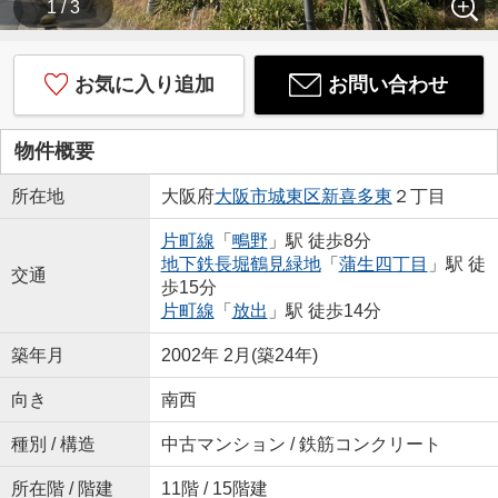
1 / 3
お気に入り追加
お問い合わせ
物件概要
所在地
大阪府
大阪市城東区
新喜多東
２丁目
片町線
「
鴫野
」駅 徒歩8分
地下鉄長堀鶴見緑地
「
蒲生四丁目
」駅 徒
交通
歩15分
片町線
「
放出
」駅 徒歩14分
築年月
2002年 2月(築24年)
向き
南西
種別 / 構造
中古マンション / 鉄筋コンクリート
所在階 / 階建
11階 / 15階建