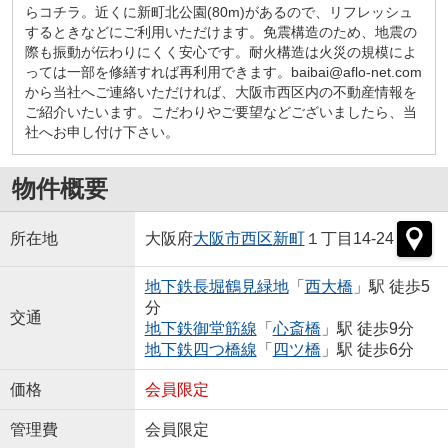
らコチラ。近くに新町北公園(80m)があるので、リフレッシュ
するときなどにご利用いただけます。免震構造のため、地震の
際も振動が伝わりにくく安心です。耐火構造は火災の規模によ
っては一部を修繕すれば再利用できます。baibai@aflo-net.com
から当社へご連絡いただければ、大阪市西区内の不動産情報を
ご紹介いたいます。こだわりやご要望などございましたら、当
社へお申し付け下さい。
物件概要
所在地
大阪府
大阪市西区
新町
１丁目14-24
地下鉄長堀鶴見緑地
「
西大橋
」駅 徒歩5
分
交通
地下鉄御堂筋線
「
心斎橋
」駅 徒歩9分
地下鉄四つ橋線
「
四ツ橋
」駅 徒歩6分
価格
会員限定
管理費
会員限定