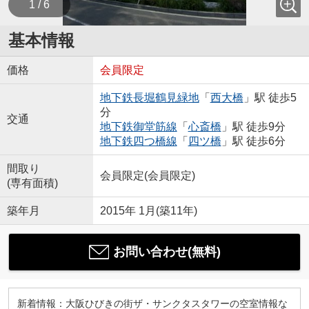
1 / 6
基本情報
価格
会員限定
地下鉄長堀鶴見緑地
「
西大橋
」駅 徒歩5
分
交通
地下鉄御堂筋線
「
心斎橋
」駅 徒歩9分
地下鉄四つ橋線
「
四ツ橋
」駅 徒歩6分
間取り
会員限定
(
会員限定
)
(専有面積)
築年月
2015年 1月(築11年)
お問い合わせ(無料)
新着情報：大阪ひびきの街ザ・サンクタスタワーの空室情報な